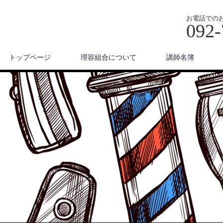
お電話での
092-
トップページ
理容組合について
講師名簿