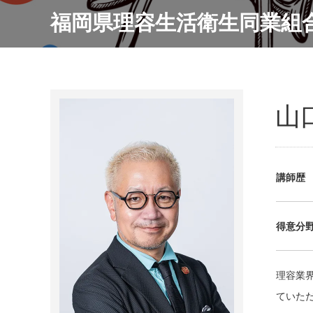
福岡県理容生活衛生同業組
山
講師歴
得意分
理容業
ていた