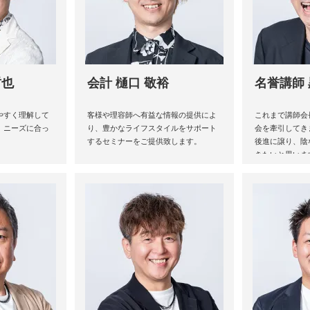
哲也
会計 樋口 敬裕
名誉講師 
やすく理解して
客様や理容師へ有益な情報の提供によ
これまで講師会
。ニーズに合っ
り、豊かなライフスタイルをサポート
会を牽引してき
するセミナーをご提供致します。
後進に譲り、陰
きたいと思いま