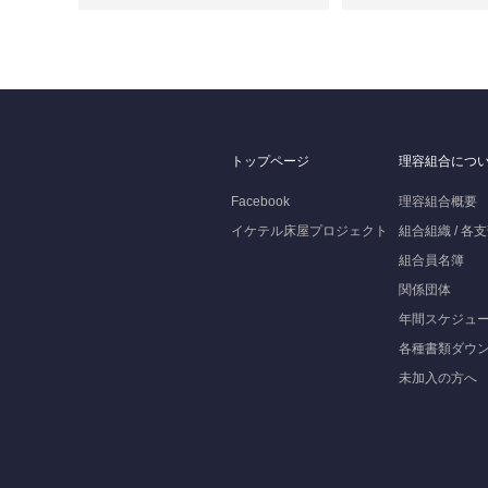
トップページ
理容組合につ
Facebook
理容組合概要
イケテル床屋プロジェクト
組合組織 / 各
組合員名簿
関係団体
年間スケジュ
各種書類ダウ
未加入の方へ