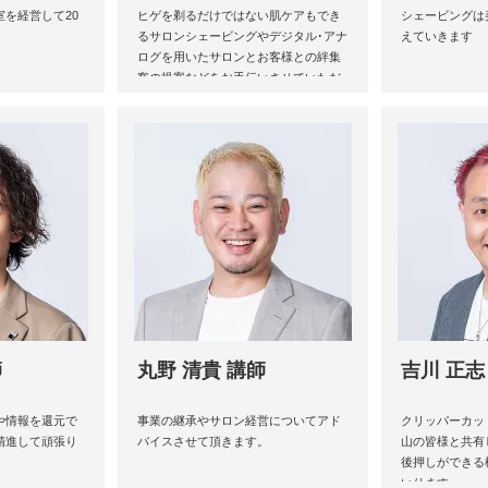
を経営して20
ヒゲを剃るだけではない肌ケアもでき
シェービングは
るサロンシェービングやデジタル･アナ
えていきます
ログを用いたサロンとお客様との絆集
客の提案などをお手伝いさせていただ
きます。
師
丸野 清貴 講師
吉川 正志
や情報を還元で
事業の継承やサロン経営についてアド
クリッパーカッ
精進して頑張り
バイスさせて頂きます。
山の皆様と共有
後押しができる
いります。