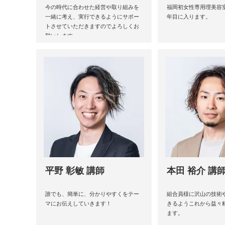
今の時代に合わせた経営や取り組みを
福岡初女性専用理美容室
一緒に考え、実行できるようにサポー
年目に入ります。
トさせていただきますのでよろしくお
願いします。
平野 彰敏 講師
本田 裕介 講
誰でも、簡単に、分かりやすくをテー
組合員様に沢山の技術
マにお伝えしていきます！
きるようこれから益々
ます。