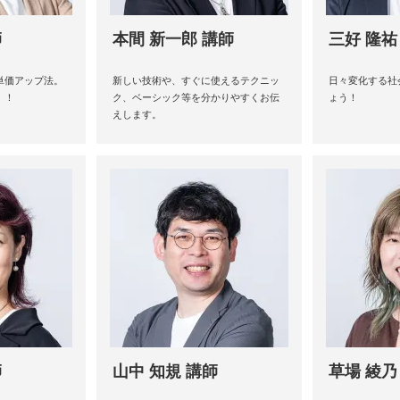
師
本間 新一郎 講師
三好 隆祐
単価アップ法。
新しい技術や、すぐに使えるテクニッ
日々変化する社
！！
ク、ベーシック等を分かりやすくお伝
ょう！
えします。
師
山中 知規 講師
草場 綾乃