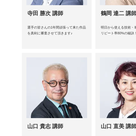
寺田 勝次 講師
鶴岡 達二 講
選手の皆さんの1年間頑張って来た作品
明日から使える技術・
を真剣に審査させて頂きます♪
リピート率80%の秘訣
山口 貴志 講師
山口 直美 講