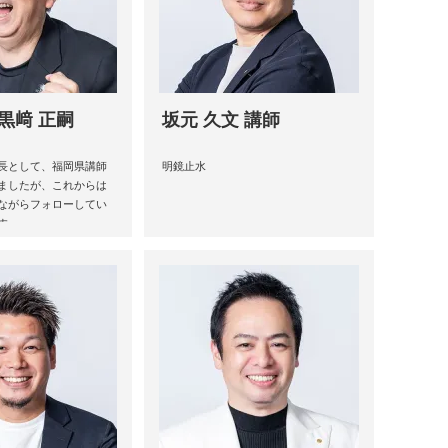
黒﨑 正嗣
坂元 久文 講師
長として、福岡県講師
明鏡止水
ましたが、これからは
ながらフォローしてい
す。