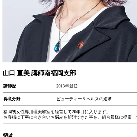
山口 直美 講師
南福岡支部
講師歴
2013年就任
得意分野
ビューティー＆ヘルスの追求
福岡初女性専用理美容室を経営して20年目に入ります。
お客様に丁寧に向き合いお悩みを解消できた事を、組合員様に提案し
関連