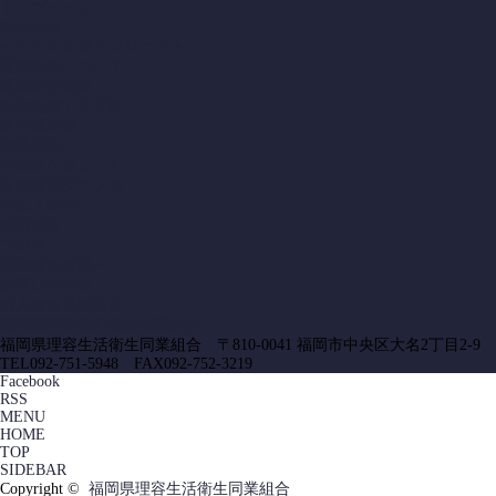
トップページ
Facebook
イケテル床屋プロジェクト
理容組合について
理容組合概要
組合組織 / 各支部
組合員名簿
関係団体
年間スケジュール
各種書類ダウンロード
未加入の方へ
講師紹介
ブログ
消費者の皆様へ
お問い合わせ
個人情報保護方針
福岡県理容生活衛生同業組合
福岡県理容生活衛生同業組合 〒810-0041 福岡市中央区大名2丁目2-9
TEL092-751-5948 FAX092-752-3219
Facebook
RSS
MENU
HOME
TOP
SIDEBAR
Copyright ©
福岡県理容生活衛生同業組合