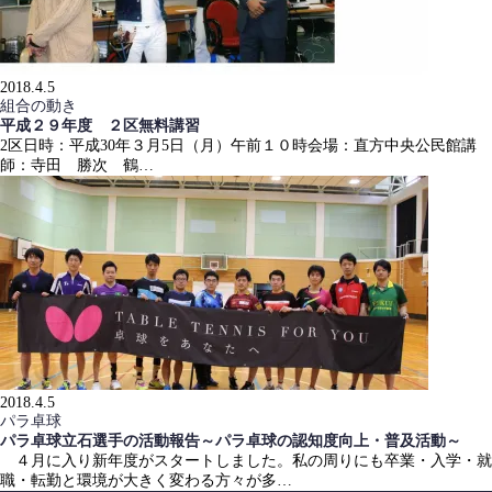
2018.4.5
組合の動き
平成２９年度 ２区無料講習
2区日時：平成30年３月5日（月）午前１０時会場：直方中央公民館講
師：寺田 勝次 鶴…
2018.4.5
パラ卓球
パラ卓球立石選手の活動報告～パラ卓球の認知度向上・普及活動～
４月に入り新年度がスタートしました。私の周りにも卒業・入学・就
職・転勤と環境が大きく変わる方々が多…