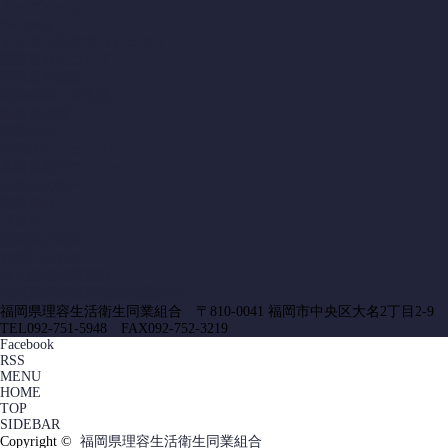
トップページ
Facebook
イケテル床屋プロジェクト
理容組合について
理容組合概要
組合組織 / 各支部
組合員名簿
関係団体
年間スケジュール
各種書類ダウンロード
未加入の方へ
講師紹介
ブログ
消費者の皆様へ
お問い合わせ
個人情報保護方針
福岡県理容生活衛生同業組合
福岡県理容生活衛生同業組合 〒810-0041 福岡市中央区大名2丁目2-9
TEL092-751-5948 FAX092-752-3219
Facebook
RSS
MENU
HOME
TOP
SIDEBAR
Copyright ©
福岡県理容生活衛生同業組合