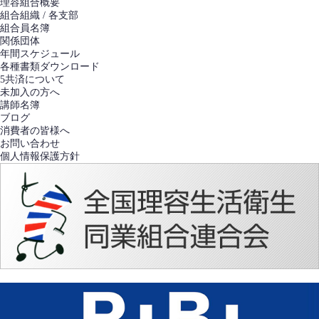
理容組合概要
組合組織 / 各支部
組合員名簿
関係団体
年間スケジュール
各種書類ダウンロード
5共済について
未加入の方へ
講師名簿
ブログ
消費者の皆様へ
お問い合わせ
個人情報保護方針