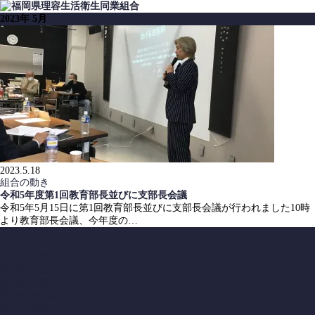
2023年 5月
2023.5.18
組合の動き
令和5年度第1回教育部長並びに支部長会議
令和5年5月15日に第1回教育部長並びに支部長会議が行われました10時
より教育部長会議、今年度の…
トップページ
Facebook
イケテル床屋プロジェクト
理容組合について
理容組合概要
組合組織 / 各支部
組合員名簿