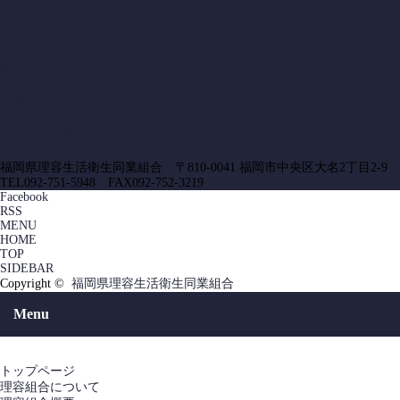
関係団体
年間スケジュール
各種書類ダウンロード
未加入の方へ
講師紹介
ブログ
消費者の皆様へ
お問い合わせ
個人情報保護方針
福岡県理容生活衛生同業組合
福岡県理容生活衛生同業組合 〒810-0041 福岡市中央区大名2丁目2-9
TEL092-751-5948 FAX092-752-3219
Facebook
RSS
MENU
HOME
TOP
SIDEBAR
Copyright ©
福岡県理容生活衛生同業組合
Menu
トップページ
理容組合について