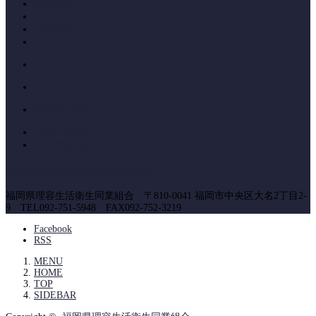
関係団体
年間スケジュール
各種書類ダウンロード
未加入の方へ
講師紹介
ブログ
消費者の皆様へ
お問い合わせ
個人情報保護方針
福岡県理容生活衛生同業組合
福岡県理容生活衛生同業組合 〒810-0041 福岡市中央区大名2丁目2-
9 TEL092-751-5948 FAX092-752-3219
Facebook
RSS
MENU
HOME
TOP
SIDEBAR