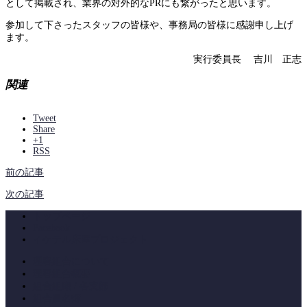
として掲載され、業界の対外的なPRにも繋がったと思います。
参加して下さったスタッフの皆様や、事務局の皆様に感謝申し上げ
ます。
実行委員長 吉川 正志
関連
Tweet
Share
+1
RSS
前の記事
次の記事
トップページ
Facebook
イケテル床屋プロジェクト
理容組合について
理容組合概要
組合組織 / 各支部
組合員名簿