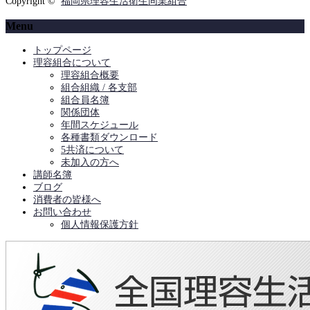
Copyright ©
福岡県理容生活衛生同業組合
Menu
トップページ
理容組合について
理容組合概要
組合組織 / 各支部
組合員名簿
関係団体
年間スケジュール
各種書類ダウンロード
5共済について
未加入の方へ
講師名簿
ブログ
消費者の皆様へ
お問い合わせ
個人情報保護方針